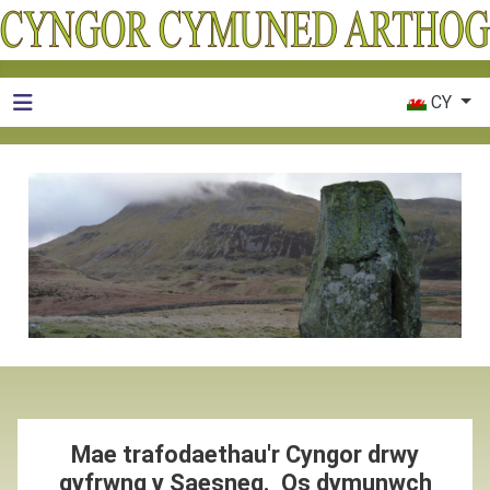
Dewiswch eic
CY
Mae trafodaethau'r Cyngor drwy
gyfrwng y Saesneg. Os dymunwch